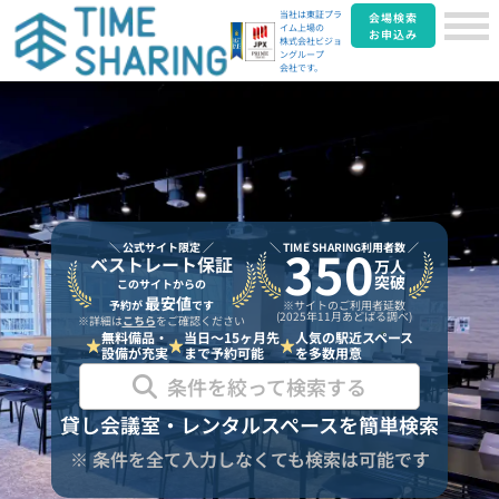
当社は東証プラ
会場検索
イム上場の
お申込み
株式会社ビジョ
ングループ
会社です。
350
＼ 公式サイト限定 ／
＼ TIME SHARING利用者数 ／
ベストレート保証
万人
突破
このサイトからの
最安値
※サイトのご利用者延数
予約が
です
(2025年11月あどばる調べ)
※詳細は
こちら
をご確認ください
無料備品・
当日〜15ヶ月先
人気の駅近スペース
設備が充実
まで予約可能
を多数用意
条件を絞って検索する
貸し会議室・レンタルスペースを簡単検索
※ 条件を全て入力しなくても検索は可能です