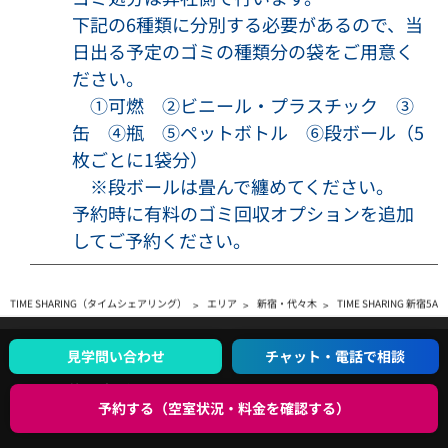
ついて当社は一切の責任を負いません。
下記の6種類に分別する必要があるので、当
・当社は、以下のいずれかに該当する場合には、利用者に事
日出る予定のゴミの種類分の袋をご用意く
前に通知することなく、本サービスの利用の全部または一部
ださい。
を停止または中断する場合があります。
①可燃 ②ビニール・プラスチック ③
・① 本サービスに係るコンピューター・システムの点検また
缶 ④瓶 ⑤ペットボトル ⑥段ボール（5
は保守作業を定期的または緊急に行う場合
枚ごとに1袋分）
・② コンピューター、通信回線等が事故により停止した場合
※段ボールは畳んで纏めてください。
・③ 火災、停電、天災地変などの不可抗力により本サービス
予約時に有料のゴミ回収オプションを追加
の運営ができなくなった場合
してご予約ください。
・④ 外部予約サイトにて、トラブル、サービス提供の中断ま
たは停止、本サービスとの連携の停止、仕様変更等が生じた
場合
TIME SHARING（タイムシェアリング）
エリア
新宿・代々木
TIME SHARING 新宿5A
・⑤ 本サービスの提供に必要な設備の障害等により本サービ
スの提供が困難となった場合
GUIDE
見学問い合わせ
チャット・電話で相談
使い方ガイド
【利用制限】
予約する（空室状況・料金を確認する）
以下の項目のいずれかに該当すると判明した場合、ご予約後
運営会社
にご利用をお断りし、または会議室利用開始後であっても利