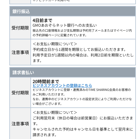
銀行振込
4日前まで
GMOあおぞらネット銀行へのお支払い
受付期限
振込先の口座情報および支払期限は予約完了メールまたはマイページ内
の予約詳細ページに記載されています。
＜お支払い期限について＞
予約成立日から1週間を期限としてお振込いただきます。
注意事項
利用予定日が1週間以内の場合は、利用2日前を期限といたし
ます。
請求書払い
20時間前まで
ビジネスアカウントの登録はこちら
ビジネスアカウントに登録・連携済みのTIME SHARING会員のお客様の
受付期限
みご利用いただけます。
なお、連携中のビジネスアカウントの設定状況によりご利用いただけな
い場合がございます。
＜お支払い期限について＞
ご利用翌月末（休日の場合は前営業日）にお振込いただきま
注意事項
す。
キャンセルされた予約はキャンセル日を基準として翌月末に
請求されます。