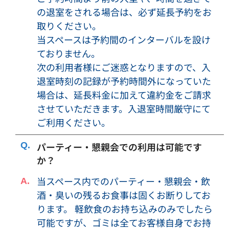
断りし、または利用を中止して頂く場合がございます。その
の退室をされる場合は、必ず延長予約をお
際のご返金は致しかねますので、予めご了承ください。
取りください。
・必要に応じて予約申込者、利用者等のご本人確認に関する
当スペースは予約間のインターバルを設け
資料をご提出頂くことがございます。内容によっては、利用
ておりません。
をお断りする場合もありますので、予めご了承ください。
次の利用者様にご迷惑となりますので、入
・防犯上の目的で、防犯カメラを設置させて頂いておりま
退室時刻の記録が予約時間外になっていた
す。
場合は、延長料金に加えて違約金をご請求
・騒音（音楽や音量）などにより、近隣の方や警察からの注
させていただきます。入退室時間厳守にて
意があった場合は、対応改善をお願いします。改善がなされ
ご利用ください。
なかった場合は、利用を中止していただきます。その際のご
返金は致しかねますので、予めご了承下さい。
パーティー・懇親会での利用は可能です
・音が漏れにくいように、ドアは必ず閉めてご利用下さい。
か？
・退出前、退出後は、話し声や喫煙、行列や人溜まりなど、
近隣の皆様にご迷惑にならないようにお願い致します。
当スペース内でのパーティー・懇親会・飲
・予約した利用時間の途中で退出された場合でも、ご利用料
酒・臭いの残るお食事は固くお断りしてお
金の割引、返金等は致しかねますのでご了承ください。
ります。 軽飲食のお持ち込みのみでしたら
・会議室のご利用前・ご利用後、承諾無しに無断で会議室に
可能ですが、ゴミは全てお客様自身でお持
立ち入ることはできません。