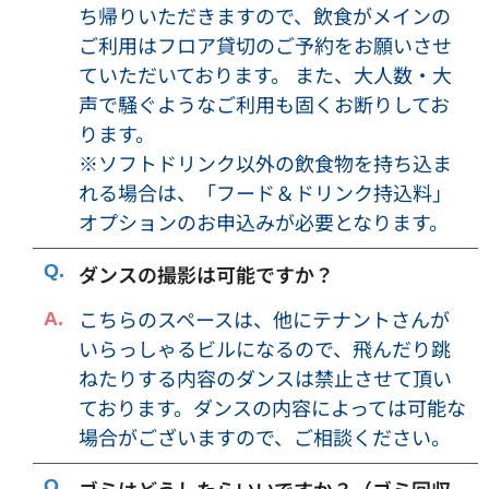
ち帰りいただきますので、飲食がメインの
・予約者が使用の権利を譲渡、第三者へ転貸することはでき
ご利用はフロア貸切のご予約をお願いさせ
ません。
ていただいております。 また、大人数・大
・いずれの会議室のご利用に際しましても、ご利用者に借家
権その他の独立した占有権、営業権等の固有の権利を付与す
声で騒ぐようなご利用も固くお断りしてお
るものではなく、また何らこれらの権利は発生いたしませ
ります。
ん。
※ソフトドリンク以外の飲食物を持ち込ま
・ご利用料金は予告なく変更する場合がございます。ご利用
れる場合は、「フード＆ドリンク持込料」
料金は予約申込時点での金額が適用されます。変更後の金額
オプションのお申込みが必要となります。
との差額が発生した場合でも、ご返金は致しかねますので予
めご了承ください。
ダンスの撮影は可能ですか？
・消費税等が変更となった場合には、利用料金は変更後の税
こちらのスペースは、他にテナントさんが
率で算出した金額に当然に変更されるものとします。
いらっしゃるビルになるので、飛んだり跳
【免責事項】
ねたりする内容のダンスは禁止させて頂い
・貴重品や各自の荷物は利用者の責任にて管理をしていただ
ております。ダンスの内容によっては可能な
きます。貴重品や各自の荷物に関する紛失、盗難などについ
場合がございますので、ご相談ください。
て当社は一切の責任を負いません。
・会議室、および施設の利用に伴う人身事故および自ら持ち