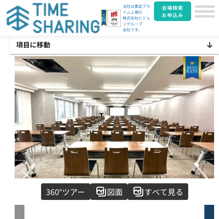
当社は東証プラ
会場検索
イム上場の
お申込み
株式会社ビジョ
ングループ
会社です。
項目に移動
Item
360°ツアー
図面
すべて見る
1
of
15