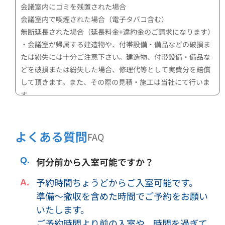
会議室内にゴミを残置された場合
会議室内で喫煙された場合（電子タバコ含む）
無断延長された場合（延長料金+違約金のご請求になります）
・会議室が帰属する建造物や、付帯設備・備品などの破損ま
たは紛失には十分ご注意下さい。建造物、付帯設備・備品な
どを破損または紛失した場合、修理代等として実費分を賠償
して頂きます。また、その際の見積・施工は当社にて行いま
す。
・公共的な秩序違反（性的行為、騒音、道路占有、ゴミ投
棄、悪ふざけなど）はしないようにして下さい。これにより
当社または第三者に損害が生じた場合は、損害の賠償をして
よくある質問
FAQ
頂きます。
・上記記載の行為やその他行為により、以降の会議室利用者
何分前から入室可能ですか？
への返金対応等の損害が弊社に生じた場合、損害の賠償をし
予約時間ちょうどからご入室可能です。
て頂きます。
準備～撤収を含めた時間でご予約をお願い
・収容可能人数以上のご利用はできません。
・会議室内で宿泊することはできません。
いたします。
・利用内容・形態によっては、当社の判断により、利用をお
ご予約時間より前の入室や、時間を過ぎて