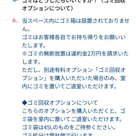
ゴミはどうしたらいいですか？（ゴミ回収
込んだ機材・物品・部外品・展示品等の盗難・破損事故など
オプションについて）
のすべての事故について、当社は一切の責任を負いません。
当スペース内にゴミ箱は設置されておりませ
・天災や事故等により、やむを得ず会議室を利用できなくな
ん。
った場合であっても、当社は賠償等の責任を負いません。
ゴミはお客様各自でお持ち帰りをお願いい
・会議室運営上、または本サービス運営上の都合により、当
社より予約を取消した場合は、お支払い頂いた金額を利用者
たします。
に返金致しますが、予約を取り消したことによって生じた損
※ゴミの無断放置は違約金2万円を請求いた
害等の賠償は致しかねますので、予めご了承ください。
します。
・会議室利用者が本サービスの利用によって、他の利用者ま
ただし、別途有料オプション「ゴミ回収オ
たは第三者に対して与えた損害および自損事故について、当
プション」を購入いただいた場合のみ、室
社は一切の責任を負いません。
内にゴミを置いてご退室いただけます。
・会議室を当日利用できなかった場合および当日途中から利
用できなくなった場合の、営業保証、交通費、人件費など一
◆ゴミ回収オプションについて
切の損害について当社は一切の責任を負いません。
こちらのオプションを購入いただくと、ゴ
・会議室内の備品のトラブルによる損害について当社は一切
ミ袋を室内に置いてご退室いただけます。
の責任を負いません。
ゴミ袋は45Lのものをご持参ください。
・利用者が、利用規約および各ページに記載されたキャンセ
ゴミ処分は弊社側で行います。
ルポリシー、注意事項に違反した際に発生した一切の損害に