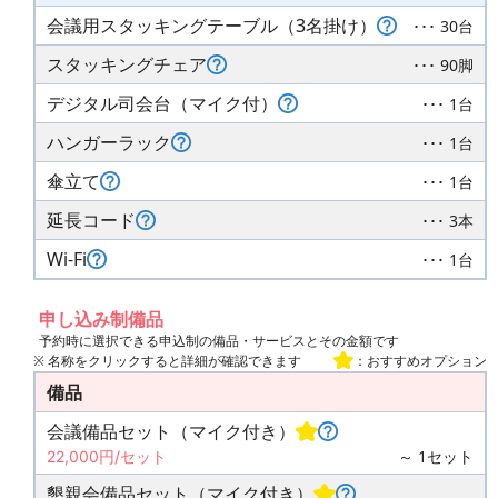
会議用スタッキングテーブル（3名掛け）
･･･ 30台
スタッキングチェア
･･･ 90脚
デジタル司会台（マイク付）
･･･ 1台
ハンガーラック
･･･ 1台
傘立て
･･･ 1台
延長コード
･･･ 3本
Wi-Fi
･･･ 1台
申し込み制備品
予約時に選択できる申込制の備品・サービスとその金額です
※ 名称をクリックすると詳細が確認できます
：おすすめオプション
備品
会議備品セット（マイク付き）
～ 1セット
22,000円/セット
懇親会備品セット（マイク付き）