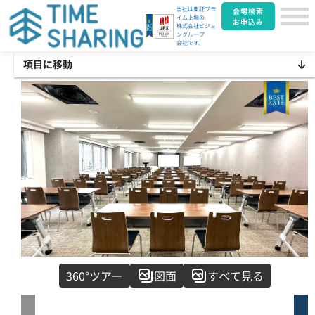
当社は東証プラ
会場検索
イム上場の
お申込み
株式会社ビジョ
ングループ
会社です。
項目に移動
Item
360°ツアー
図面
すべて見る
1
of
15