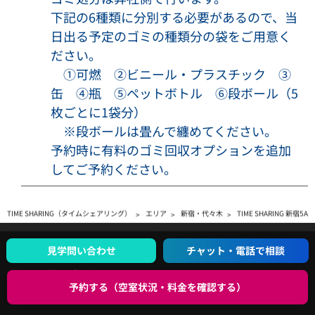
ついて当社は一切の責任を負いません。
下記の6種類に分別する必要があるので、当
・当社は、以下のいずれかに該当する場合には、利用者に事
日出る予定のゴミの種類分の袋をご用意く
前に通知することなく、本サービスの利用の全部または一部
ださい。
を停止または中断する場合があります。
①可燃 ②ビニール・プラスチック ③
・① 本サービスに係るコンピューター・システムの点検また
缶 ④瓶 ⑤ペットボトル ⑥段ボール（5
は保守作業を定期的または緊急に行う場合
枚ごとに1袋分）
・② コンピューター、通信回線等が事故により停止した場合
※段ボールは畳んで纏めてください。
・③ 火災、停電、天災地変などの不可抗力により本サービス
予約時に有料のゴミ回収オプションを追加
の運営ができなくなった場合
してご予約ください。
・④ 外部予約サイトにて、トラブル、サービス提供の中断ま
たは停止、本サービスとの連携の停止、仕様変更等が生じた
場合
TIME SHARING（タイムシェアリング）
エリア
新宿・代々木
TIME SHARING 新宿5A
・⑤ 本サービスの提供に必要な設備の障害等により本サービ
スの提供が困難となった場合
GUIDE
見学問い合わせ
チャット・電話で相談
使い方ガイド
【利用制限】
予約する（空室状況・料金を確認する）
以下の項目のいずれかに該当すると判明した場合、ご予約後
運営会社
にご利用をお断りし、または会議室利用開始後であっても利