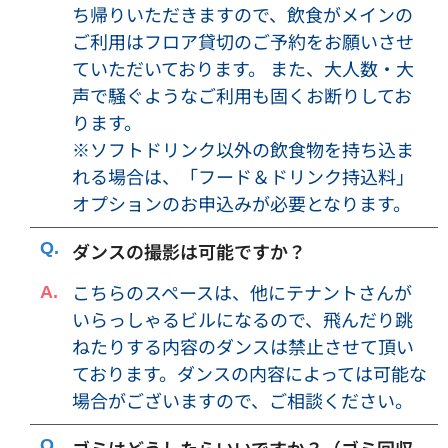
ち帰りいただきますので、飲食がメインの
・予約者が使用の権利を譲渡、第三者へ転貸することはでき
ご利用はフロア貸切のご予約をお願いさせ
ません。
ていただいております。 また、大人数・大
・いずれの会議室のご利用に際しましても、ご利用者に借家
権その他の独立した占有権、営業権等の固有の権利を付与す
声で騒ぐようなご利用も固くお断りしてお
るものではなく、また何らこれらの権利は発生いたしませ
ります。
ん。
※ソフトドリンク以外の飲食物を持ち込ま
・ご利用料金は予告なく変更する場合がございます。ご利用
れる場合は、「フード＆ドリンク持込料」
料金は予約申込時点での金額が適用されます。変更後の金額
オプションのお申込みが必要となります。
との差額が発生した場合でも、ご返金は致しかねますので予
めご了承ください。
ダンスの撮影は可能ですか？
・消費税等が変更となった場合には、利用料金は変更後の税
こちらのスペースは、他にテナントさんが
率で算出した金額に当然に変更されるものとします。
いらっしゃるビルになるので、飛んだり跳
【免責事項】
ねたりする内容のダンスは禁止させて頂い
・貴重品や各自の荷物は利用者の責任にて管理をしていただ
ております。ダンスの内容によっては可能な
きます。貴重品や各自の荷物に関する紛失、盗難などについ
場合がございますので、ご相談ください。
て当社は一切の責任を負いません。
・会議室、および施設の利用に伴う人身事故および自ら持ち