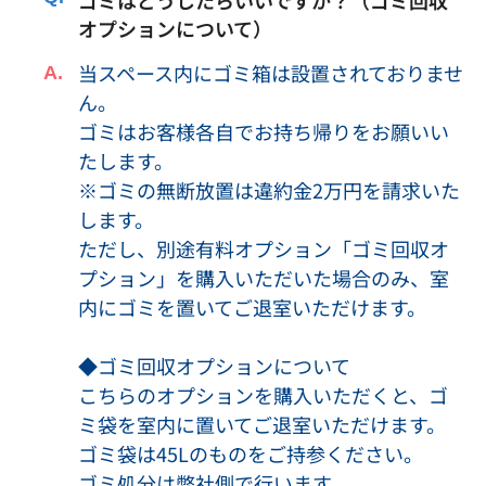
ゴミはどうしたらいいですか？（ゴミ回収
込んだ機材・物品・部外品・展示品等の盗難・破損事故など
オプションについて）
のすべての事故について、当社は一切の責任を負いません。
当スペース内にゴミ箱は設置されておりませ
・天災や事故等により、やむを得ず会議室を利用できなくな
ん。
った場合であっても、当社は賠償等の責任を負いません。
ゴミはお客様各自でお持ち帰りをお願いい
・会議室運営上、または本サービス運営上の都合により、当
社より予約を取消した場合は、お支払い頂いた金額を利用者
たします。
に返金致しますが、予約を取り消したことによって生じた損
※ゴミの無断放置は違約金2万円を請求いた
害等の賠償は致しかねますので、予めご了承ください。
します。
・会議室利用者が本サービスの利用によって、他の利用者ま
ただし、別途有料オプション「ゴミ回収オ
たは第三者に対して与えた損害および自損事故について、当
プション」を購入いただいた場合のみ、室
社は一切の責任を負いません。
内にゴミを置いてご退室いただけます。
・会議室を当日利用できなかった場合および当日途中から利
用できなくなった場合の、営業保証、交通費、人件費など一
◆ゴミ回収オプションについて
切の損害について当社は一切の責任を負いません。
こちらのオプションを購入いただくと、ゴ
・会議室内の備品のトラブルによる損害について当社は一切
ミ袋を室内に置いてご退室いただけます。
の責任を負いません。
ゴミ袋は45Lのものをご持参ください。
・利用者が、利用規約および各ページに記載されたキャンセ
ゴミ処分は弊社側で行います。
ルポリシー、注意事項に違反した際に発生した一切の損害に