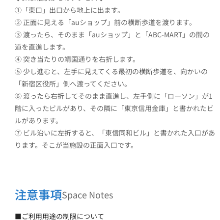
①「東口」出口から地上に出ます。
② 正面に見える「auショップ」前の横断歩道を渡ります。
③ 渡ったら、そのまま「auショップ」と「ABC-MART」の間の
道を直進します。
④ 突き当たりの靖国通りを右折します。
⑤ 少し進むと、左手に見えてくる最初の横断歩道を、向かいの
「新宿区役所」側へ渡ってください。
⑥ 渡ったら右折してそのまま直進し、左手側に「ローソン」が1
階に入ったビルがあり、その隣に「東京信用金庫」と書かれたビ
ルがあります。
⑦ ビル沿いに左折すると、「東信同和ビル」と書かれた入口があ
ります。そこが当施設の正面入口です。
注意事項
Space Notes
■ご利用用途の制限について