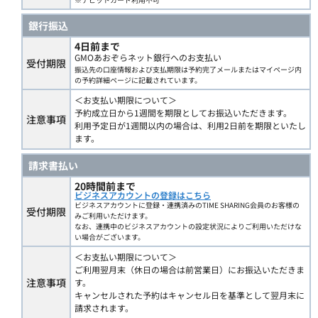
銀行振込
4日前まで
GMOあおぞらネット銀行へのお支払い
受付期限
振込先の口座情報および支払期限は予約完了メールまたはマイページ内
の予約詳細ページに記載されています。
＜お支払い期限について＞
予約成立日から1週間を期限としてお振込いただきます。
注意事項
利用予定日が1週間以内の場合は、利用2日前を期限といたし
ます。
請求書払い
20時間前まで
ビジネスアカウントの登録はこちら
ビジネスアカウントに登録・連携済みのTIME SHARING会員のお客様の
受付期限
みご利用いただけます。
なお、連携中のビジネスアカウントの設定状況によりご利用いただけな
い場合がございます。
＜お支払い期限について＞
ご利用翌月末（休日の場合は前営業日）にお振込いただきま
注意事項
す。
キャンセルされた予約はキャンセル日を基準として翌月末に
請求されます。