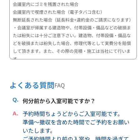
会議室内にゴミを残置された場合
会議室内で喫煙された場合（電子タバコ含む）
無断延長された場合（延長料金+違約金のご請求になります）
・会議室が帰属する建造物や、付帯設備・備品などの破損ま
たは紛失には十分ご注意下さい。建造物、付帯設備・備品な
どを破損または紛失した場合、修理代等として実費分を賠償
して頂きます。また、その際の見積・施工は当社にて行いま
す。
・公共的な秩序違反（性的行為、騒音、道路占有、ゴミ投
棄、悪ふざけなど）はしないようにして下さい。これにより
当社または第三者に損害が生じた場合は、損害の賠償をして
よくある質問
FAQ
頂きます。
・上記記載の行為やその他行為により、以降の会議室利用者
何分前から入室可能ですか？
への返金対応等の損害が弊社に生じた場合、損害の賠償をし
予約時間ちょうどからご入室可能です。
て頂きます。
準備～撤収を含めた時間でご予約をお願い
・収容可能人数以上のご利用はできません。
・会議室内で宿泊することはできません。
いたします。
・利用内容・形態によっては、当社の判断により、利用をお
ご予約時間より前の入室や、時間を過ぎて