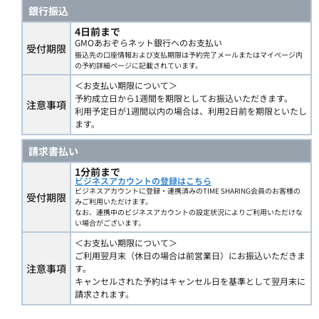
銀行振込
4日前まで
GMOあおぞらネット銀行へのお支払い
受付期限
振込先の口座情報および支払期限は予約完了メールまたはマイページ内
の予約詳細ページに記載されています。
＜お支払い期限について＞
予約成立日から1週間を期限としてお振込いただきます。
注意事項
利用予定日が1週間以内の場合は、利用2日前を期限といたし
ます。
請求書払い
1分前まで
ビジネスアカウントの登録はこちら
ビジネスアカウントに登録・連携済みのTIME SHARING会員のお客様の
受付期限
みご利用いただけます。
なお、連携中のビジネスアカウントの設定状況によりご利用いただけな
い場合がございます。
＜お支払い期限について＞
ご利用翌月末（休日の場合は前営業日）にお振込いただきま
注意事項
す。
キャンセルされた予約はキャンセル日を基準として翌月末に
請求されます。