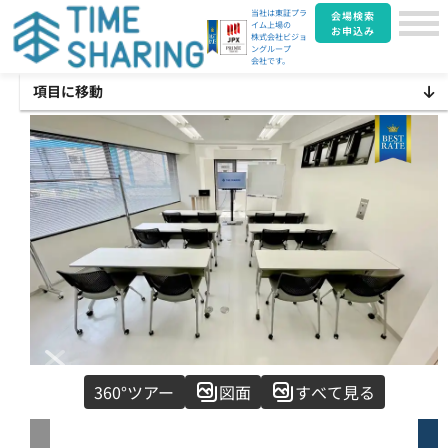
当社は東証プラ
会場検索
イム上場の
お申込み
株式会社ビジョ
ングループ
会社です。
項目に移動
Item
360°ツアー
図面
すべて見る
1
of
22