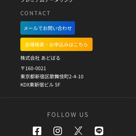
ん。
・利用者が、利用規約および各ページに記載されたキャンセ
CONTACT
ルポリシー、注意事項に違反した際に発生した一切の損害に
ついて当社は一切の責任を負いません。
メールでお問い合わせ
・当社は、以下のいずれかに該当する場合には、利用者に事
前に通知することなく、本サービスの利用の全部または一部
会場検索・お申込みはこちら
を停止または中断する場合があります。
・① 本サービスに係るコンピューター・システムの点検また
株式会社 あどばる
は保守作業を定期的または緊急に行う場合
〒160-0021
・② コンピューター、通信回線等が事故により停止した場合
東京都新宿区歌舞伎町2-4-10
・③ 火災、停電、天災地変などの不可抗力により本サービス
の運営ができなくなった場合
KDX東新宿ビル 5F
・④ 外部予約サイトにて、トラブル、サービス提供の中断ま
たは停止、本サービスとの連携の停止、仕様変更等が生じた
場合
FOLLOW US
・⑤ 本サービスの提供に必要な設備の障害等により本サービ
スの提供が困難となった場合