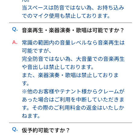
・利用内容・形態によっては、当社の判断により、利用をお
当スペースは防音ではない為、お持ち込み
断りし、または利用を中止して頂く場合がございます。その
でのマイク使用も禁止しております。
際のご返金は致しかねますので、予めご了承ください。
・必要に応じて予約申込者、利用者等のご本人確認に関する
音楽再生・楽器演奏・歌唱は可能ですか？
資料をご提出頂くことがございます。内容によっては、利用
常識の範囲内の音量レベルなら音楽再生は
をお断りする場合もありますので、予めご了承ください。
可能ですが、
・防犯上の目的で、防犯カメラを設置させて頂いておりま
完全防音ではない為、大音量での音楽再生
す。
や音出しは禁止しております。
・騒音（音楽や音量）などにより、近隣の方や警察からの注
意があった場合は、対応改善をお願いします。改善がなされ
また、楽器演奏・歌唱は禁止しておりま
なかった場合は、利用を中止していただきます。その際のご
す。
返金は致しかねますので、予めご了承下さい。
※他のお客様やテナント様からクレームが
・音が漏れにくいように、ドアは必ず閉めてご利用下さい。
あった場合はご利用を中断していただきま
・退出前、退出後は、話し声や喫煙、行列や人溜まりなど、
す。その際のご利用料金の返金はいたしか
近隣の皆様にご迷惑にならないようにお願い致します。
ねます。
・予約した利用時間の途中で退出された場合でも、ご利用料
金の割引、返金等は致しかねますのでご了承ください。
仮予約可能ですか？
・会議室のご利用前・ご利用後、承諾無しに無断で会議室に