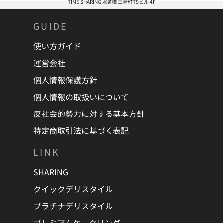
TIME SHARING 水道橋 三崎町TSビル 4F
・会議室、および施設の利用に伴う人身事故および自ら持ち
込んだ機材・物品・部外品・展示品等の盗難・破損事故など
GUIDE
のすべての事故について、当社は一切の責任を負いません。
使い方ガイド
・天災や事故等により、やむを得ず会議室を利用できなくな
った場合であっても、当社は賠償等の責任を負いません。
運営会社
・会議室運営上、または本サービス運営上の都合により、当
個人情報保護方針
社より予約を取消した場合は、お支払い頂いた金額を利用者
個人情報の取扱いについて
に返金致しますが、予約を取り消したことによって生じた損
害等の賠償は致しかねますので、予めご了承ください。
反社会的勢力に対する基本方針
・会議室利用者が本サービスの利用によって、他の利用者ま
特定商取引法に基づく表記
たは第三者に対して与えた損害および自損事故について、当
社は一切の責任を負いません。
LINK
・会議室を当日利用できなかった場合および当日途中から利
SHARING
用できなくなった場合の、営業保証、交通費、人件費など一
切の損害について当社は一切の責任を負いません。
クイックデリスタイル
・会議室内の備品は無償により提供しておりますので、備品
プラチナデリスタイル
のトラブルによる損害について当社は一切の責任を負いませ
プレミアムケータリング