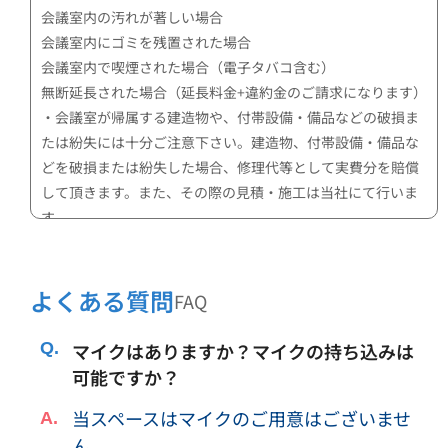
会議室内の汚れが著しい場合
会議室内にゴミを残置された場合
会議室内で喫煙された場合（電子タバコ含む）
無断延長された場合（延長料金+違約金のご請求になります）
・会議室が帰属する建造物や、付帯設備・備品などの破損ま
たは紛失には十分ご注意下さい。建造物、付帯設備・備品な
どを破損または紛失した場合、修理代等として実費分を賠償
して頂きます。また、その際の見積・施工は当社にて行いま
す。
・公共的な秩序違反（性的行為、騒音、道路占有、ゴミ投
棄、悪ふざけなど）はしないようにして下さい。これにより
当社または第三者に損害が生じた場合は、損害の賠償をして
よくある質問
FAQ
頂きます。
・上記記載の行為やその他行為により、以降の会議室利用者
マイクはありますか？マイクの持ち込みは
への返金対応等の損害が弊社に生じた場合、損害の賠償をし
可能ですか？
て頂きます。
当スペースはマイクのご用意はございませ
・収容可能人数以上のご利用はできません。
・会議室内で宿泊することはできません。
ん。