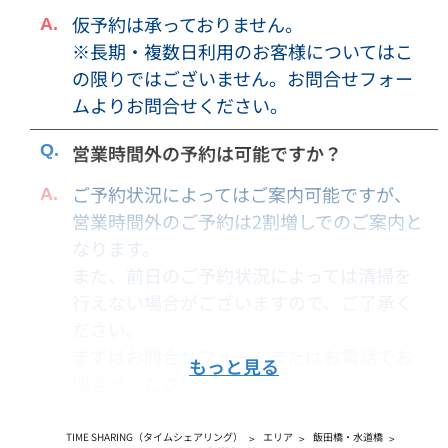
立ち入ることはできません。
仮予約は承っておりません。
・予約者が使用の権利を譲渡、第三者へ転貸することはでき
※長期・複数日利用のお客様についてはこ
ません。
の限りではございません。お問合せフォー
・いずれの会議室のご利用に際しましても、ご利用者に借家
ムよりお問合せください。
権その他の独立した占有権、営業権等の固有の権利を付与す
るものではなく、また何らこれらの権利は発生いたしませ
営業時間外の予約は可能ですか？
ん。
ご予約状況によってはご案内可能ですが、
・ご利用料金は予告なく変更する場合がございます。ご利用
営業時間外のご予約は2割増しでのご案内と
料金は予約申込時点での金額が適用されます。変更後の金額
なります。
との差額が発生した場合でも、ご返金は致しかねますので予
めご了承ください。
また、前日のご予約状況によっては清掃を
・消費税等が変更となった場合には、利用料金は変更後の税
行えない場合がございますので、ご了承く
率で算出した金額に当然に変更されるものとします。
ださい。
まずはお問合せフォームまたはお電話でお
もっと見る
【免責事項】
問合せください。
・貴重品や各自の荷物は利用者の責任にて管理をしていただ
きます。貴重品や各自の荷物に関する紛失、盗難などについ
TIME SHARING（タイムシェアリング）
エリア
飯田橋・水道橋
て当社は一切の責任を負いません。