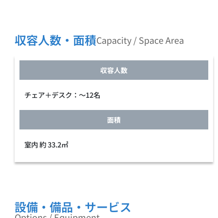
収容人数・面積
Capacity / Space Area
収容人数
チェア＋デスク：～12名
面積
室内 約 33.2㎡
設備・備品・サービス
Options / Equipment