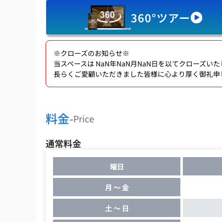
360°ツアー
※クローズのお知らせ※
当スペースは
NaN年NaN月NaN日
を以てクローズいた
長らくご愛顧いただきました皆様に心より厚く御礼申
料金
-
Price
通常料金
曜日
月 ～ 金
土 ～ 日