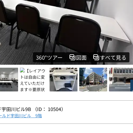
360°ツアー
図面
すべて見る
ド宇田川ビル9B （ID： 10504）
ワールド宇田川ビル 9階