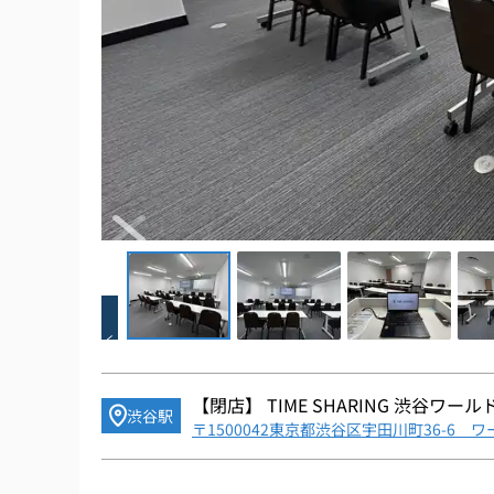
Item
1
of
15
Item
1
of
【閉店】
TIME SHARING 渋谷ワール
渋谷駅
15
〒1500042東京都渋谷区宇田川町36-6 