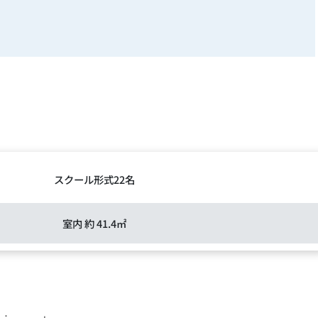
スクール形式22名
室内 約 41.4㎡