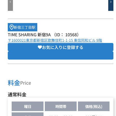
新宿三丁目駅
TIME SHARING 新宿9A （ID： 10568）
〒1600021東京都新宿区歌舞伎町1-1-15 東信同和ビル 9階
お気に入りに登録する
料金
Price
通常料金
曜日
時間帯
価格(税込)