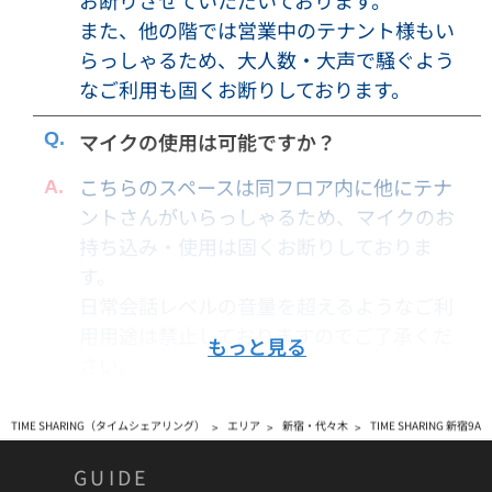
お断りさせていただいております。
・いずれの会議室のご利用に際しましても、ご利用者に借家
また、他の階では営業中のテナント様もい
権その他の独立した占有権、営業権等の固有の権利を付与す
らっしゃるため、大人数・大声で騒ぐよう
るものではなく、また何らこれらの権利は発生いたしませ
なご利用も固くお断りしております。
ん。
・ご利用料金は予告なく変更する場合がございます。ご利用
マイクの使用は可能ですか？
料金は予約申込時点での金額が適用されます。変更後の金額
こちらのスペースは同フロア内に他にテナ
との差額が発生した場合でも、ご返金は致しかねますので予
めご了承ください。
ントさんがいらっしゃるため、マイクのお
・消費税等が変更となった場合には、利用料金は変更後の税
持ち込み・使用は固くお断りしておりま
率で算出した金額に当然に変更されるものとします。
す。
日常会話レベルの音量を超えるようなご利
【免責事項】
用用途は禁止しておりますのでご了承くだ
もっと見る
・貴重品や各自の荷物は利用者の責任にて管理をしていただ
さい。
きます。貴重品や各自の荷物に関する紛失、盗難などについ
て当社は一切の責任を負いません。
TIME SHARING（タイムシェアリング）
エリア
新宿・代々木
TIME SHARING 新宿9A
・会議室、および施設の利用に伴う人身事故および自ら持ち
込んだ機材・物品・部外品・展示品等の盗難・破損事故など
GUIDE
のすべての事故について、当社は一切の責任を負いません。