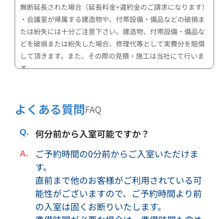
無断延長された場合（延長料金+違約金のご請求になります）
・会議室が帰属する建造物や、付帯設備・備品などの破損ま
たは紛失には十分ご注意下さい。建造物、付帯設備・備品な
どを破損または紛失した場合、修理代等として実費分を賠償
して頂きます。また、その際の見積・施工は当社にて行いま
す。
・公共的な秩序違反（性的行為、騒音、道路占有、ゴミ投
棄、悪ふざけなど）はしないようにして下さい。これにより
当社または第三者に損害が生じた場合は、損害の賠償をして
よくある質問
FAQ
頂きます。
・上記記載の行為やその他行為により、以降の会議室利用者
何分前から入室可能ですか？
への返金対応等の損害が弊社に生じた場合、損害の賠償をし
ご予約時間の0分前からご入室いただけま
て頂きます。
す。
・収容可能人数以上のご利用はできません。
・会議室内で宿泊することはできません。
直前まで他のお客様がご利用されている可
・利用内容・形態によっては、当社の判断により、利用をお
能性がございますので、ご予約時間より前
断りし、または利用を中止して頂く場合がございます。その
の入室は固くお断りいたします。
際のご返金は致しかねますので、予めご了承ください。