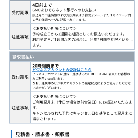
4日前まで
GMOあおぞらネット銀行へのお支払い
受付期限
振込先の口座情報および支払期限は予約完了メールまたはマイページ内
の予約詳細ページに記載されています。
＜お支払い期限について＞
予約成立日から1週間を期限としてお振込いただきます。
注意事項
利用予定日が1週間以内の場合は、利用2日前を期限といたし
ます。
請求書払い
20時間前まで
ビジネスアカウントの登録はこちら
ビジネスアカウントに登録・連携済みのTIME SHARING会員のお客様の
受付期限
みご利用いただけます。
なお、連携中のビジネスアカウントの設定状況によりご利用いただけな
い場合がございます。
＜お支払い期限について＞
ご利用翌月末（休日の場合は前営業日）にお振込いただきま
注意事項
す。
キャンセルされた予約はキャンセル日を基準として翌月末に
請求されます。
見積書・請求書・領収書