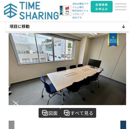
当社は東証プラ
会場検索
イム上場の
お申込み
株式会社ビジョ
ングループ
会社です。
項目に移動
Item
図面
すべて見る
1
of
11