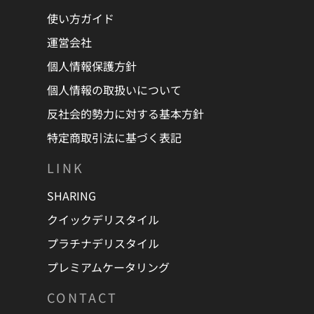
・天災や事故等により、やむを得ず会議室を利用できなくな
使い方ガイド
った場合であっても、当社は賠償等の責任を負いません。
運営会社
・会議室運営上、または本サービス運営上の都合により、当
個人情報保護方針
社より予約を取消した場合は、お支払い頂いた金額を利用者
に返金致しますが、予約を取り消したことによって生じた損
個人情報の取扱いについて
害等の賠償は致しかねますので、予めご了承ください。
反社会的勢力に対する基本方針
・会議室利用者が本サービスの利用によって、他の利用者ま
特定商取引法に基づく表記
たは第三者に対して与えた損害および自損事故について、当
社は一切の責任を負いません。
LINK
・会議室を当日利用できなかった場合および当日途中から利
用できなくなった場合の、営業保証、交通費、人件費など一
SHARING
切の損害について当社は一切の責任を負いません。
クイックデリスタイル
・会議室内の備品のトラブルによる損害について当社は一切
の責任を負いません。
プラチナデリスタイル
・利用者が、利用規約および各ページに記載されたキャンセ
プレミアムケータリング
ルポリシー、注意事項に違反した際に発生した一切の損害に
ついて当社は一切の責任を負いません。
CONTACT
・当社は、以下のいずれかに該当する場合には、利用者に事