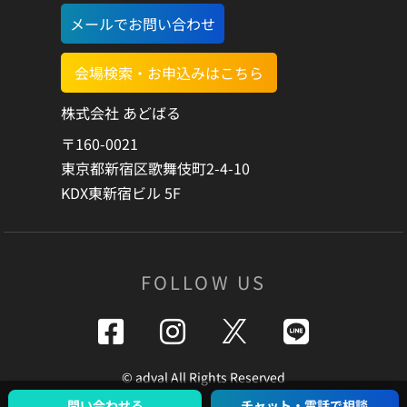
前に通知することなく、本サービスの利用の全部または一部
メールでお問い合わせ
を停止または中断する場合があります。
・① 本サービスに係るコンピューター・システムの点検また
会場検索・お申込みはこちら
は保守作業を定期的または緊急に行う場合
・② コンピューター、通信回線等が事故により停止した場合
株式会社 あどばる
・③ 火災、停電、天災地変などの不可抗力により本サービス
〒160-0021
の運営ができなくなった場合
東京都新宿区歌舞伎町2-4-10
・④ 外部予約サイトにて、トラブル、サービス提供の中断ま
KDX東新宿ビル 5F
たは停止、本サービスとの連携の停止、仕様変更等が生じた
場合
・⑤ 本サービスの提供に必要な設備の障害等により本サービ
スの提供が困難となった場合
FOLLOW US
【利用制限】
以下の項目のいずれかに該当すると判明した場合、ご予約後
にご利用をお断りし、または会議室利用開始後であっても利
©️ adval All Rights Reserved
用を中止して頂きますので予めご了承下さい。以下の項目に
問い合わせる
チャット・電話で相談
該当すると判断した場合、本利用規約の規定のキャンセル料