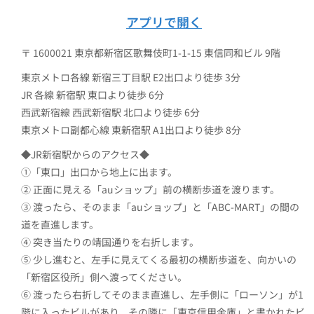
アプリで開く
〒 1600021 東京都新宿区歌舞伎町1-1-15 東信同和ビル 9階
東京メトロ各線 新宿三丁目駅 E2出口より徒歩 3分
JR 各線 新宿駅 東口より徒歩 6分
西武新宿線 西武新宿駅 北口より徒歩 6分
東京メトロ副都心線 東新宿駅 A1出口より徒歩 8分
◆JR新宿駅からのアクセス◆
①「東口」出口から地上に出ます。
② 正面に見える「auショップ」前の横断歩道を渡ります。
③ 渡ったら、そのまま「auショップ」と「ABC-MART」の間の
道を直進します。
④ 突き当たりの靖国通りを右折します。
⑤ 少し進むと、左手に見えてくる最初の横断歩道を、向かいの
「新宿区役所」側へ渡ってください。
⑥ 渡ったら右折してそのまま直進し、左手側に「ローソン」が1
階に入ったビルがあり、その隣に「東京信用金庫」と書かれたビ