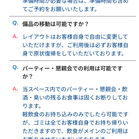
準備時間が必要な場合は、準備時間も含め
・必要に応じて予約申込者、利用者等のご本人確認に関する
てご予約をお願いいたします。
資料をご提出頂くことがございます。内容によっては、利用
をお断りする場合もありますので、予めご了承ください。
備品の移動は可能ですか？
・防犯上の目的で、防犯カメラを設置させて頂いておりま
レイアウトはお客様自身で自由に変更して
す。
・騒音（音楽や音量）などにより、近隣の方や警察からの注
いただけますが、ご利用後は必ずお客様自
意があった場合は、対応改善をお願いします。改善がなされ
身で原状復帰をしていただいております。
なかった場合は、利用を中止していただきます。その際のご
返金は致しかねますので、予めご了承下さい。
パーティー・懇親会での利用は可能です
・音が漏れにくいように、ドアは必ず閉めてご利用下さい。
か？
・退出前、退出後は、話し声や喫煙、行列や人溜まりなど、
当スペース内でのパーティー・懇親会・飲
近隣の皆様にご迷惑にならないようにお願い致します。
酒・臭いの残るお食事は固くお断りしてお
・予約した利用時間の途中で退出された場合でも、ご利用料
ります。
金の割引、返金等は致しかねますのでご了承ください。
軽飲食のお持ち込みのみでしたら可能です
・会議室のご利用前・ご利用後、承諾無しに無断で会議室に
立ち入ることはできません。
が、ゴミは全てお客様自身でお持ち帰りい
・予約者が使用の権利を譲渡、第三者へ転貸することはでき
ただきますので、飲食がメインのご利用は
ません。