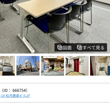
図面
すべて見る
（ID： 666754）
-18 松月鹿島ビル2F