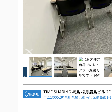
Item
1
of
9
Item
1
of
TIME SHARING 綱島 松月鹿島ビル 2F 
綱島駅
9
〒2230052神奈川県横浜市港北区綱島東1-1