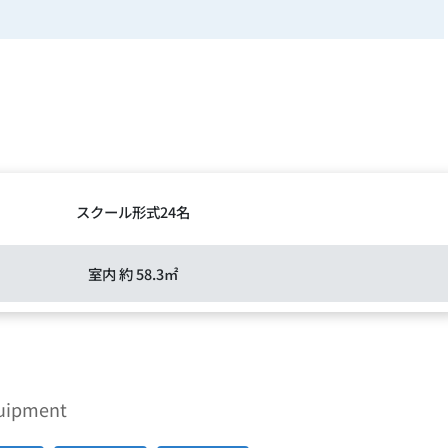
スクール形式24名
室内 約 58.3㎡
quipment