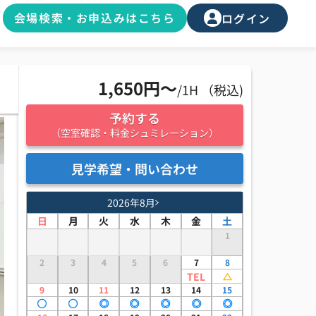
会場検索・お申込みはこちら
ログイン
1,650円〜
/1H （税込)
予約する
（空室確認・料金シュミレーション）
見学希望・問い合わせ
2026年8月
日
月
火
水
木
金
土
1
2
3
4
5
6
7
8
TEL
9
10
11
12
13
14
15