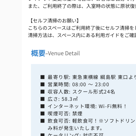
また、ご利用終了の際は、入室時の状態に原状復
【セルフ清掃のお願い】
こちらのスペースはご利用終了後にセルフ清掃を
清掃方法は、スペース内にある利用ガイドをご確
概要
-
Venue Detail
■
最寄り駅: 東急東横線 綱島駅 東口よ
■
営業時間: 08:00 ～ 23:00
■
収容人数: スクール形式24名
■
広さ: 58.3㎡
■
インターネット環境: Wi-Fi無料！
■
喫煙可否: 禁煙
■
飲食可否: 軽飲食可！※ソフトドリ
み料が発生いたします。
■
ケータリング: 対応不可