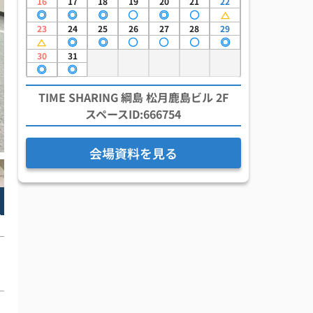
16
17
18
19
20
21
22
23
24
25
26
27
28
29
30
31
TIME SHARING 綱島 松月鹿島ビル 2F
スペースID:666754
会場資料を見る