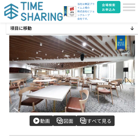
当社は東証プラ
会場検索
イム上場の
お申込み
株式会社ビジョ
ングループ
会社です。
項目に移動
Item
動画
図面
すべて見る
1
of
42