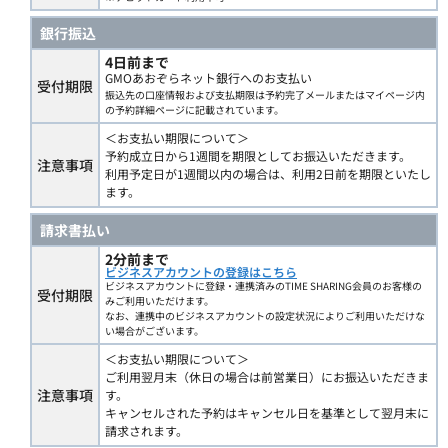
銀行振込
4日前まで
GMOあおぞらネット銀行へのお支払い
受付期限
振込先の口座情報および支払期限は予約完了メールまたはマイページ内
の予約詳細ページに記載されています。
＜お支払い期限について＞
予約成立日から1週間を期限としてお振込いただきます。
注意事項
利用予定日が1週間以内の場合は、利用2日前を期限といたし
ます。
請求書払い
2分前まで
ビジネスアカウントの登録はこちら
ビジネスアカウントに登録・連携済みのTIME SHARING会員のお客様の
受付期限
みご利用いただけます。
なお、連携中のビジネスアカウントの設定状況によりご利用いただけな
い場合がございます。
＜お支払い期限について＞
ご利用翌月末（休日の場合は前営業日）にお振込いただきま
注意事項
す。
キャンセルされた予約はキャンセル日を基準として翌月末に
請求されます。