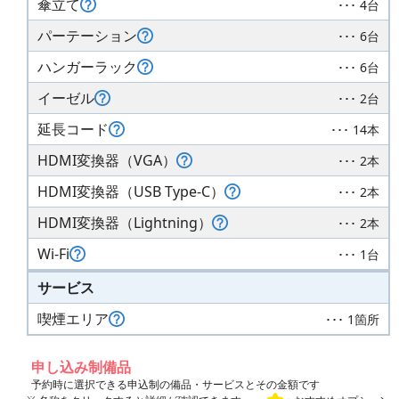
傘立て
･･･ 4台
パーテーション
･･･ 6台
ハンガーラック
･･･ 6台
イーゼル
･･･ 2台
延長コード
･･･ 14本
HDMI変換器（VGA）
･･･ 2本
HDMI変換器（USB Type-C）
･･･ 2本
HDMI変換器（Lightning）
･･･ 2本
Wi-Fi
･･･ 1台
サービス
喫煙エリア
･･･ 1箇所
申し込み制備品
予約時に選択できる申込制の備品・サービスとその金額です