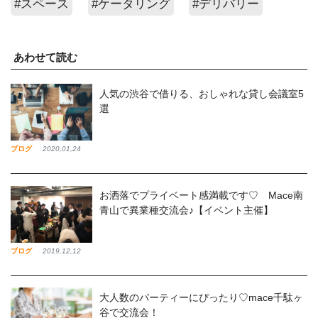
#スペース
#ケータリング
#デリバリー
あわせて読む
人気の渋谷で借りる、おしゃれな貸し会議室5
選
ブログ
2020,01,24
お洒落でプライベート感満載です♡ Mace南
青山で異業種交流会♪【イベント主催】
ブログ
2019,12,12
大人数のパーティーにぴったり♡mace千駄ヶ
谷で交流会！