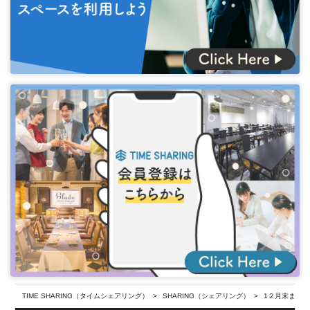
TIME SHARING（タイムシェアリング）
SHARING（シェアリング）
1２月末まで！O