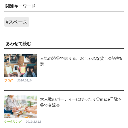
関連キーワード
#スペース
あわせて読む
人気の渋谷で借りる、おしゃれな貸し会議室5
選
ブログ
2020,01,24
大人数のパーティーにぴったり♡mace千駄ヶ
谷で交流会！
ケータリング
2019,12,12