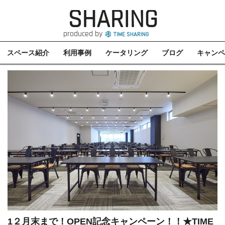
SHARING
produced by
スペース紹介
利用事例
ケータリング
ブログ
キャンペ
1２月末まで！OPEN記念キャンペーン！！★TIME