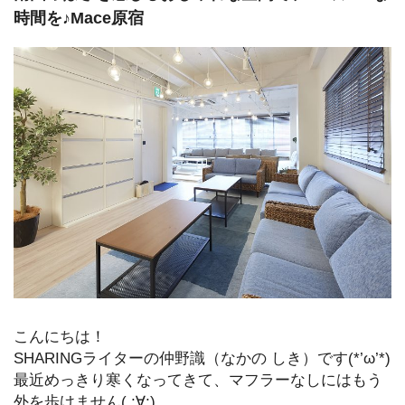
時間を♪Mace原宿
こんにちは！
SHARINGライターの仲野識（なかの しき）です(*’ω’*)
最近めっきり寒くなってきて、マフラーなしにはもう
外を歩けません( ;∀;)