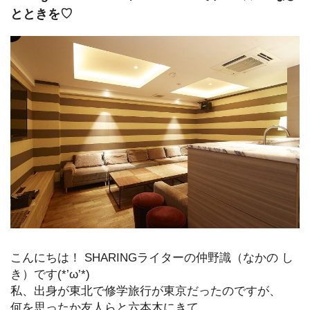
とときを♡
こんにちは！ SHARINGライターの仲野識（なかの し
き）です(*’ω’*)
私、出身が東北で修学旅行が東京だったのですが、
何を思ったか友人らと六本木にきて、