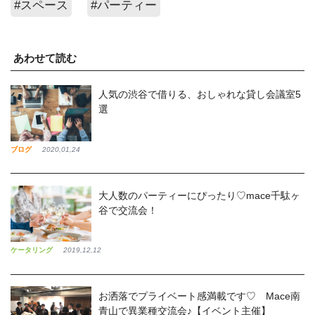
#スペース
#パーティー
あわせて読む
人気の渋谷で借りる、おしゃれな貸し会議室5
選
ブログ
2020,01,24
大人数のパーティーにぴったり♡mace千駄ヶ
谷で交流会！
ケータリング
2019,12,12
お洒落でプライベート感満載です♡ Mace南
青山で異業種交流会♪【イベント主催】