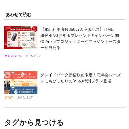
あわせて読む
【累計利用者数350万人突破記念】TIME
SHARINGお年玉プレゼントキャンペーン開
催!Ankerプロジェクターやアラジントースタ
ーが当たる
キャンペーン
2025,11,25
グレイドパーク新宿駅前限定！忘年会シーズ
ンにもぴったりの3つの特別プラン登場
ブログ
2025,11,27
タグから見つける