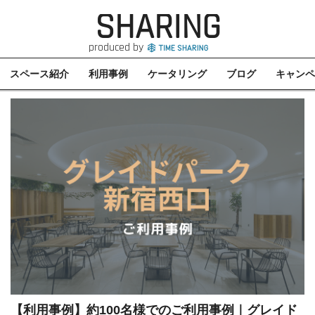
SHARING
produced by
スペース紹介
利用事例
ケータリング
ブログ
キャンペ
【利用事例】約100名様でのご利用事例｜グレイド