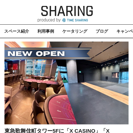
SHARING
produced by
スペース紹介
利用事例
ケータリング
ブログ
キャンペ
東急歌舞伎町タワー5Fに「X CASINO」「X