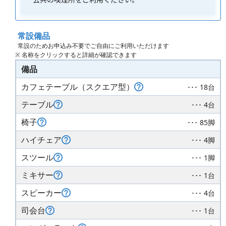
常設備品
常設のためお申込み不要でご自由にご利用いただけます
※ 名称をクリックすると詳細が確認できます
備品
カフェテーブル（スクエア型）
･･･ 18台
テーブル
･･･ 4台
椅子
･･･ 85脚
ハイチェア
･･･ 4脚
スツール
･･･ 1脚
ミキサー
･･･ 1台
スピーカー
･･･ 4台
司会台
･･･ 1台