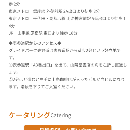
歩 2分
東京メトロ 銀座線 外苑前駅 2A出口より徒歩 8分
東京メトロ 千代田・副都心線 明治神宮前駅 5番出口より徒歩 1
4分
JR 山手線 原宿駅 東口より徒歩 18分
◆表参道駅からのアクセス◆
グレイドパーク表参道は表参道駅から徒歩2分という好立地で
す。
①表参道駅「A3番出口」を出て、山陽堂書店の角を左折し直進し
ます。
②2分ほど進むと左手に上島珈琲店が入ったビルが当ビルになり
ます。階段を下りてご入室ください。
ケータリング
Catering