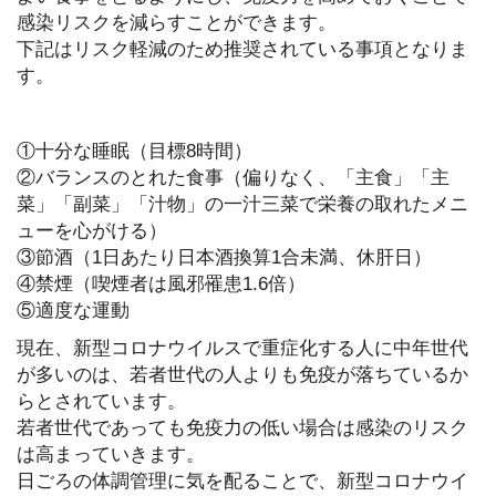
感染リスクを減らすことができます。
下記はリスク軽減のため推奨されている事項となりま
す。
①十分な睡眠（目標8時間）
②バランスのとれた食事（偏りなく、「主食」「主
菜」「副菜」「汁物」の一汁三菜で栄養の取れたメニ
ューを心がける）
③節酒（1日あたり日本酒換算1合未満、休肝日）
④禁煙（喫煙者は風邪罹患1.6倍）
⑤適度な運動
現在、新型コロナウイルスで重症化する人に中年世代
が多いのは、若者世代の人よりも免疫が落ちているか
らとされています。
若者世代であっても免疫力の低い場合は感染のリスク
は高まっていきます。
日ごろの体調管理に気を配ることで、新型コロナウイ