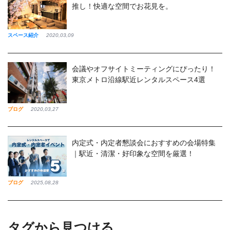
推し！快適な空間でお花見を。
スペース紹介
2020,03,09
会議やオフサイトミーティングにぴったり！
東京メトロ沿線駅近レンタルスペース4選
ブログ
2020,03,27
内定式・内定者懇談会におすすめの会場特集
｜駅近・清潔・好印象な空間を厳選！
ブログ
2025,08,28
タグから見つける