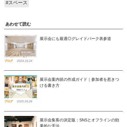
#スペース
あわせて読む
展示会にも最適◎グレイドパーク表参道
ブログ
2024,10,24
展示会案内状の作成ガイド｜参加者を惹きつ
ける書き方
ブログ
2025,03,28
展示会集客の決定版：SNSとオフラインの効
果的な手法