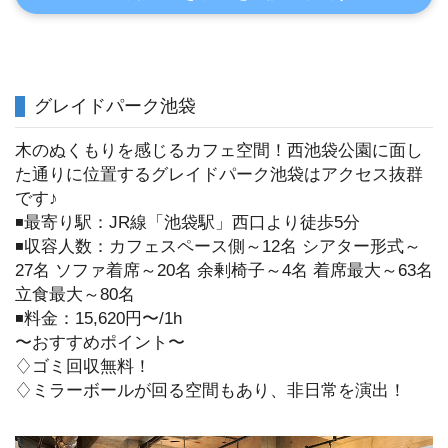
グレイドパーク池袋
木のぬくもりを感じるカフェ空間！西池袋公園に面し
た通りに位置するグレイドパーク池袋はアクセス抜群
です♪
◾️最寄り駅：JR線「池袋駅」西口より徒歩5分
◾️収容人数：カフェスペース側～12名 シアター形式～
27名 ソファ着席～20名 余剰椅子～4名 着席最大～63名
立食最大～80名
◾️料金：15,620円〜/1h
〜おすすめポイント〜
♢ゴミ回収無料！
♢ミラーボールが回る空間もあり、非日常を演出！