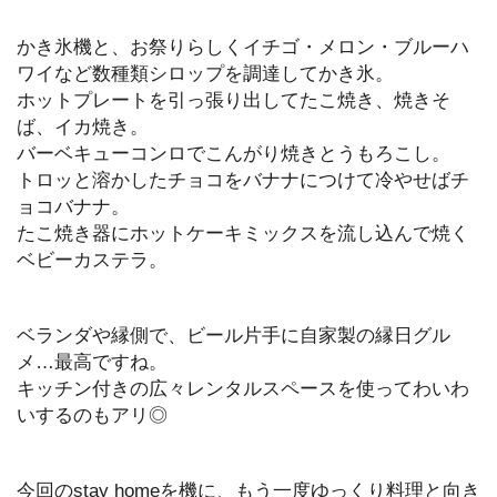
かき氷機と、お祭りらしくイチゴ・メロン・ブルーハ
ワイなど数種類シロップを調達してかき氷。
ホットプレートを引っ張り出してたこ焼き、焼きそ
ば、イカ焼き。
バーベキューコンロでこんがり焼きとうもろこし。
トロッと溶かしたチョコをバナナにつけて冷やせばチ
ョコバナナ。
たこ焼き器にホットケーキミックスを流し込んで焼く
ベビーカステラ。
ベランダや縁側で、ビール片手に自家製の縁日グル
メ…最高ですね。
キッチン付きの広々レンタルスペースを使ってわいわ
いするのもアリ◎
今回のstay homeを機に、もう一度ゆっくり料理と向き