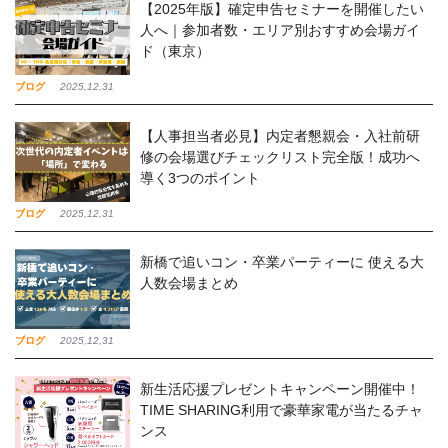
【2025年版】確定申告セミナーを開催したい
人へ｜参加者数・エリア別おすすめ会場ガイ
ド（東京）
ブログ
2025,12,31
【人事担当者必見】内定者懇親会・入社前研
修の会場選びチェックリスト完全版！成功へ
導く3つのポイント
ブログ
2025,12,31
新橋で追いコン・卒業パーティーに 使える大
人数会場まとめ
ブログ
2025,12,31
新生活応援プレゼントキャンペーン開催中！
TIME SHARING利用で豪華家電が当たるチャ
ンス