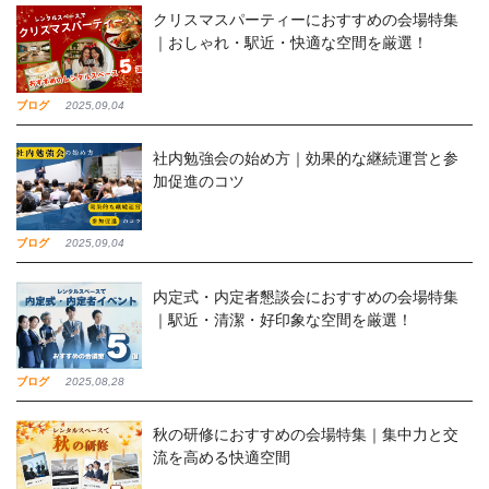
クリスマスパーティーにおすすめの会場特集
｜おしゃれ・駅近・快適な空間を厳選！
ブログ
2025,09,04
社内勉強会の始め方｜効果的な継続運営と参
加促進のコツ
ブログ
2025,09,04
内定式・内定者懇談会におすすめの会場特集
｜駅近・清潔・好印象な空間を厳選！
ブログ
2025,08,28
秋の研修におすすめの会場特集｜集中力と交
流を高める快適空間