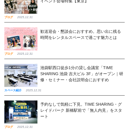
イベント会場特集【東京】
ブログ
2025,12,31
歓送迎会・懇談会におすすめ。思い出に残る
時間をレンタルスペースで過ごす魅力とは
ブログ
2025,12,31
池袋駅西口徒歩1分の貸し会議室「TIME
SHARING 池袋 吉大ビル 3F」がオープン｜研
修・セミナー・会社説明会におすすめ
スペース紹介
2025,12,31
予約なしで気軽に下見。TIME SHARING・グ
レイドパーク 新橋駅前で「無人内見」をスタ
ート
ブログ
2025,12,31