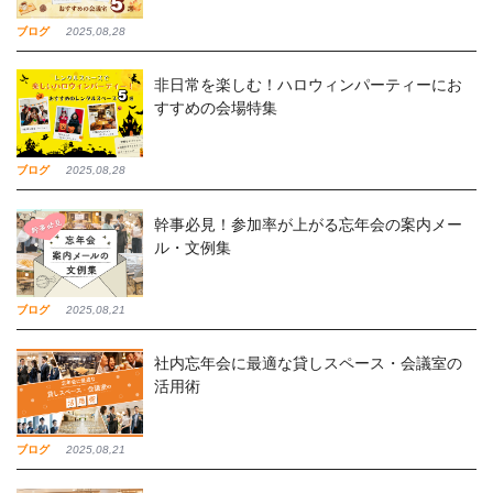
ブログ
2025,08,28
非日常を楽しむ！ハロウィンパーティーにお
すすめの会場特集
ブログ
2025,08,28
幹事必見！参加率が上がる忘年会の案内メー
ル・文例集
ブログ
2025,08,21
社内忘年会に最適な貸しスペース・会議室の
活用術
ブログ
2025,08,21