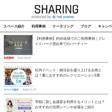
SHARING
produced by
スペース紹介
利用事例
ケータリング
ブログ
キャンペ
【利用事例】約40名様でのご利用事例｜グレ
イドパーク恵比寿でのパーティー
利用事例
2026,08,03
社内イベント・納涼会を盛り上げる企画と
は？夏におすすめのレクリエーション5選
スペース紹介
2026,07,29
早朝に貸し会議室を利用するメリットとは？
おすすめの活用シーンや会場をご紹介