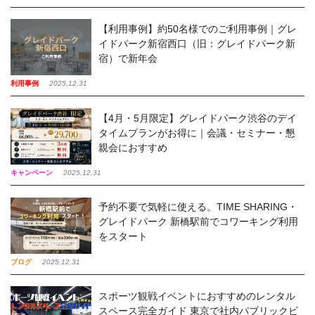
【利用事例】約50名様でのご利用事例｜グレ
イドパーク新宿西口（旧：グレイドパーク新
宿）で新年会
利用事例
2025,12,31
【4月・5月限定】グレイドパーク渋谷のデイ
タイムプランがお得に｜会議・セミナー・懇
親会におすすめ
キャンペーン
2025,12,31
予約不要で気軽に使える。TIME SHARING・
グレイドパーク 新橋駅前でコワーキング利用
をスタート
ブログ
2025,12,31
スポーツ観戦イベントにおすすめのレンタル
スペース完全ガイド 東京で社内パブリックビ