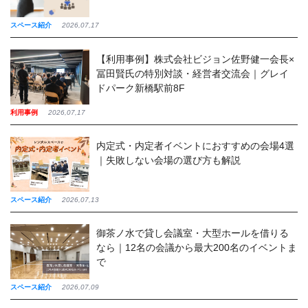
スペース紹介
2026,07,17
【利用事例】株式会社ビジョン佐野健一会長×
冨田賢氏の特別対談・経営者交流会｜グレイ
ドパーク新橋駅前8F
利用事例
2026,07,17
内定式・内定者イベントにおすすめの会場4選
｜失敗しない会場の選び方も解説
スペース紹介
2026,07,13
御茶ノ水で貸し会議室・大型ホールを借りる
なら｜12名の会議から最大200名のイベントま
で
スペース紹介
2026,07,09