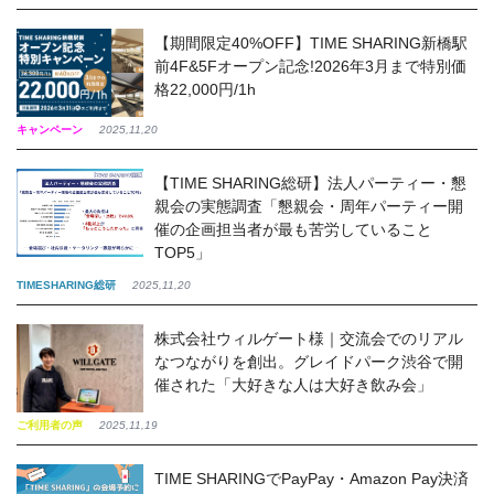
【期間限定40%OFF】TIME SHARING新橋駅
前4F&5Fオープン記念!2026年3月まで特別価
格22,000円/1h
キャンペーン
2025,11,20
【TIME SHARING総研】法人パーティー・懇
親会の実態調査「懇親会・周年パーティー開
催の企画担当者が最も苦労していること
TOP5」
TIMESHARING総研
2025,11,20
株式会社ウィルゲート様｜交流会でのリアル
なつながりを創出。グレイドパーク渋谷で開
催された「大好きな人は大好き飲み会」
ご利用者の声
2025,11,19
TIME SHARINGでPayPay・Amazon Pay決済