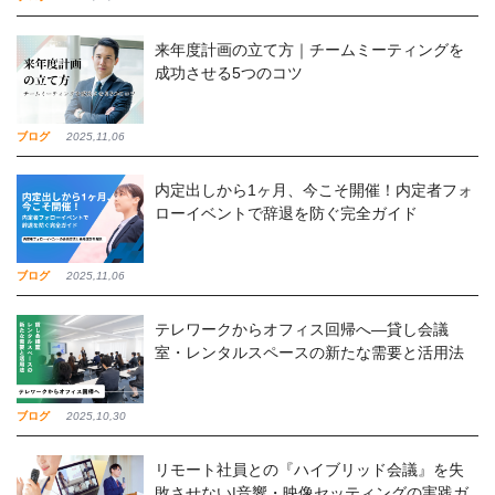
来年度計画の立て方｜チームミーティングを
成功させる5つのコツ
ブログ
2025,11,06
内定出しから1ヶ月、今こそ開催！内定者フォ
ローイベントで辞退を防ぐ完全ガイド
ブログ
2025,11,06
テレワークからオフィス回帰へ―貸し会議
室・レンタルスペースの新たな需要と活用法
ブログ
2025,10,30
リモート社員との『ハイブリッド会議』を失
敗させない|音響・映像セッティングの実践ガ