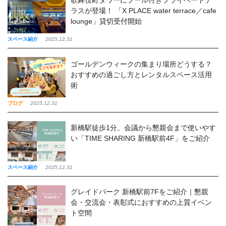
ラスが登場！ 「X PLACE water terrace／cafe
lounge」貸切受付開始
スペース紹介
2025,12,31
ゴールデンウィークの集まり場所どうする？
おすすめの過ごし方とレンタルスペース活用
術
ブログ
2025,12,31
新橋駅徒歩1分。会議から懇親会まで使いやす
い「TIME SHARING 新橋駅前4F」をご紹介
スペース紹介
2025,12,31
グレイドパーク 新橋駅前7Fをご紹介｜懇親
会・交流会・表彰式におすすめの上質イベン
ト空間