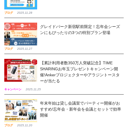
ブログ
2025,11,28
グレイドパーク新宿駅前限定！忘年会シーズ
ンにもぴったりの3つの特別プラン登場
ブログ
2025,11,27
【累計利用者数350万人突破記念】TIME
SHARINGお年玉プレゼントキャンペーン開
催!Ankerプロジェクターやアラジントースタ
ーが当たる
キャンペーン
2025,11,25
年末年始は貸し会議室でパーティー開催がお
すすめ!忘年会・新年会を会議とセットで効率
開催
ブログ
2025,11,20