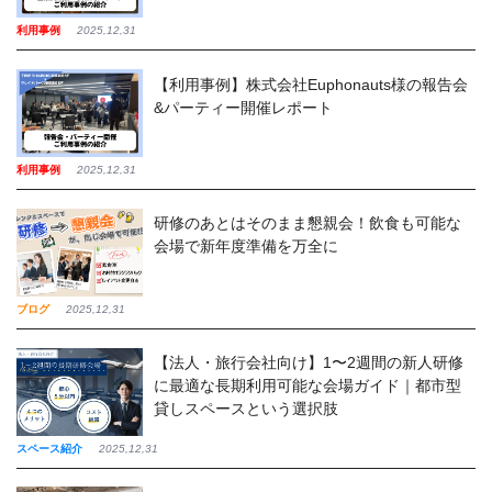
利用事例
2025,12,31
【利用事例】株式会社Euphonauts様の報告会
&パーティー開催レポート
利用事例
2025,12,31
研修のあとはそのまま懇親会！飲食も可能な
会場で新年度準備を万全に
ブログ
2025,12,31
【法人・旅行会社向け】1〜2週間の新人研修
に最適な長期利用可能な会場ガイド｜都市型
貸しスペースという選択肢
スペース紹介
2025,12,31